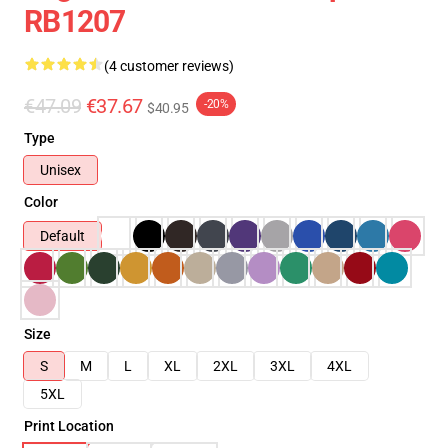
RB1207
(4 customer reviews)
€47.09
€37.67
-20%
$40.95
Type
Unisex
Color
Default
Size
S
M
L
XL
2XL
3XL
4XL
5XL
Print Location