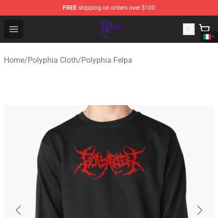
FREE
shipping on orders over $100
Polyphia Shop - Official Polyphia Merchandise Store
Open menu
Home
/
Polyphia Cloth
/
Polyphia Felpa