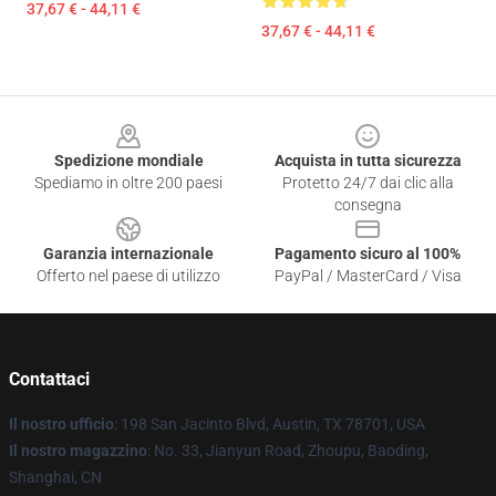
37,67 € - 44,11 €
37,67 € - 44,11 €
Footer
Spedizione mondiale
Acquista in tutta sicurezza
Spediamo in oltre 200 paesi
Protetto 24/7 dai clic alla
consegna
Garanzia internazionale
Pagamento sicuro al 100%
Offerto nel paese di utilizzo
PayPal / MasterCard / Visa
Contattaci
Il nostro ufficio
: 198 San Jacinto Blvd, Austin, TX 78701, USA
Il nostro magazzino
: No. 33, Jianyun Road, Zhoupu, Baoding,
Shanghai, CN