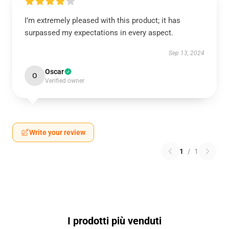
I’m extremely pleased with this product; it has
surpassed my expectations in every aspect.
Sep 13, 2024
Oscar
O
Verified owner
Write your review
1
/
1
I prodotti più venduti