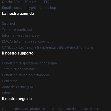
Orario
: 9AM – 5PM (Mon – Fri)
Email
: contattipolyphiamerch.shop
La nostra azienda
Su di noi
Termini e condizioni
Informativa sulla privacy
DMCA - Informativa sul copyright
CA SB657: Legge sulla trasparenza della catena di fornitura
Il nostro supporto
Condizioni di spedizione e consegna
Termini di pagamento
Condizioni di ritorno e rimborso
Contattaci
Aiuto del cliente (FAQ)
Whosale
Il nostro negozio
Ognuno dei nostri prodotti è stato progettato da un team esperto.