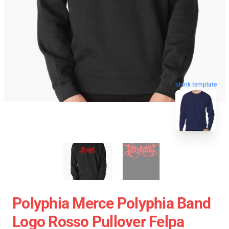
blank template
Polyphia Merce Polyphia Band
Logo Rosso Pullover Felpa