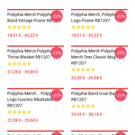
Polyphia Merch Polyphia
Polyphia Merch, Polyphia
-20%
-20%
Band Vintage Poster RB1207
Logo Poster RB1207
18,21 € - 42,22 €
18,21 € - 42,22 €
Polyphia Merce Polyphia Tees
Polyphia Merch Polyphia
-20%
-20%
Throw Blanket RB1207
Merch Tees Classic Mug
RB1207
31,28 € - 59,80 €
23,00 € - 26,68 €
Polyphia Merch... Polyphia
Polyphia Band Goat Backpack
-20%
-20%
Logo Cuscino Ribaltabile
RB1207
RB1207
33,94 € - 38,18 €
22,08 € - 26,68 €