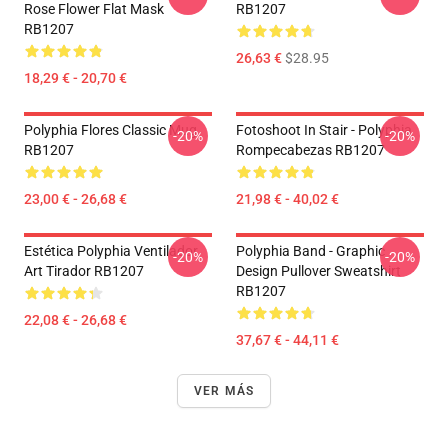
Rose Flower Flat Mask
RB1207
RB1207
26,63 €
$28.95
18,29 € - 20,70 €
Polyphia Flores Classic Mug
Fotoshoot In Stair - Polyphia
-20%
-20%
RB1207
Rompecabezas RB1207
23,00 € - 26,68 €
21,98 € - 40,02 €
Estética Polyphia Ventilador
Polyphia Band - Graphic
-20%
-20%
Art Tirador RB1207
Design Pullover Sweatshirt
RB1207
22,08 € - 26,68 €
37,67 € - 44,11 €
VER MÁS