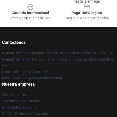
hasta la entrega
Garantía internacional
Pago 100% seguro
Ofrecido en el país de uso
PayPal / MasterCard / Visa
Contáctenos
Nuestra oficina principal
: 198 San Jacinto Blvd, Austin, TX 78701, US
Nuestro almacén
: No. 33, Jianyun Road, Zhoupu, Baoding, Shanghai,
CN
Hora
: 9AM – 5PM (Mon – Fri)
Email
: contact@polyphiamerch.shop
Nuestra empresa
Sobre nosotros
Términos y condiciones
Política de privacidad
DMCA - Política de Copyright