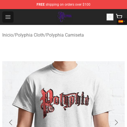
FREE
shipping on orders over $100
Polyphia Shop - Official Polyphia Merchandise Store
Open menu
Inicio
/
Polyphia Cloth
/
Polyphia Camiseta