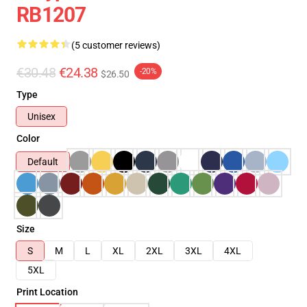
RB1207
(5 customer reviews)
€30.48
€24.38
-20%
$26.50
Type
Unisex
Color
Default
Size
S
M
L
XL
2XL
3XL
4XL
5XL
Print Location