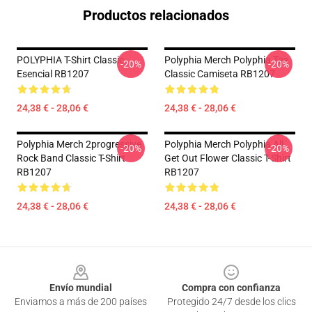
Productos relacionados
POLYPHIA T-Shirt Classic
Polyphia Merch Polyphia Tee
-20%
-20%
Esencial RB1207
Classic Camiseta RB1207
24,38 € - 28,06 €
24,38 € - 28,06 €
Polyphia Merch 2progressive
Polyphia Merch Polyphia All
-20%
-20%
Rock Band Classic T-Shirt
Get Out Flower Classic T-Shirt
RB1207
RB1207
24,38 € - 28,06 €
24,38 € - 28,06 €
Footer
Envío mundial
Compra con confianza
Enviamos a más de 200 países
Protegido 24/7 desde los clics