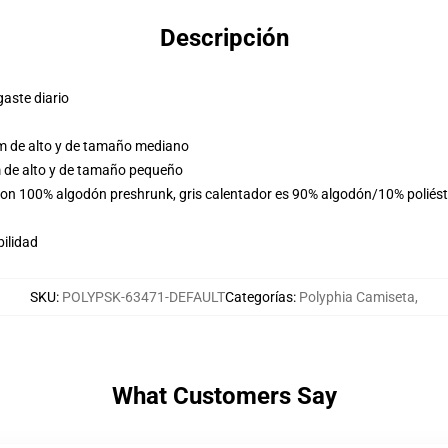
Descripción
gaste diario
m de alto y de tamaño mediano
 de alto y de tamaño pequeño
 son 100% algodón preshrunk, gris calentador es 90% algodón/10% poliés
ilidad
SKU
:
POLYPSK-63471-DEFAULT
Categorías
:
Polyphia Camiseta
,
What Customers Say