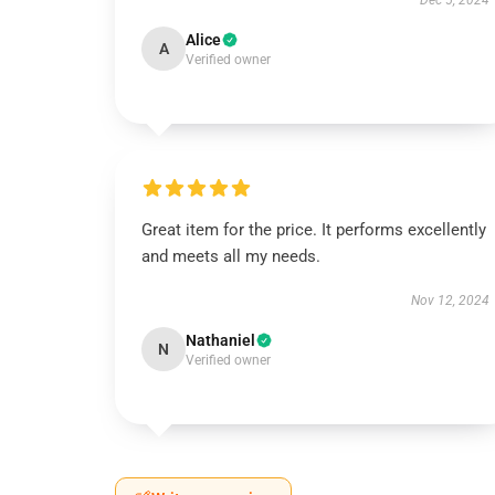
Dec 5, 2024
Alice
A
Verified owner
Great item for the price. It performs excellently
and meets all my needs.
Nov 12, 2024
Nathaniel
N
Verified owner