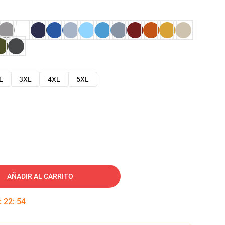
L
3XL
4XL
5XL
AÑADIR AL CARRITO
:
22
:
53