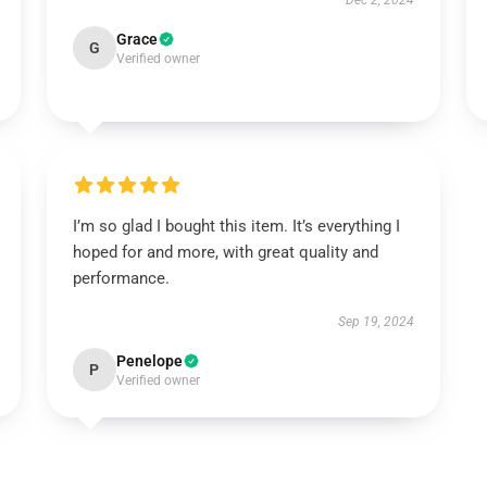
Dec 2, 2024
Grace
G
Verified owner
I’m so glad I bought this item. It’s everything I
hoped for and more, with great quality and
performance.
Sep 19, 2024
Penelope
P
Verified owner