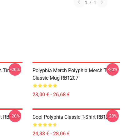
1
/
1
-20%
-20%
 Tirar
Polyphia Merch Polyphia Merch Tees
Classic Mug RB1207
23,00 € - 26,68 €
-20%
-20%
rt RB1207
Cool Polyphia Classic T-Shirt RB1207
24,38 € - 28,06 €