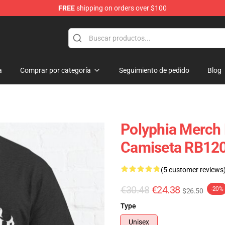
FREE
shipping on orders over $100
a
Comprar por categoría
Seguimiento de pedido
Blog
Polyphia Merch 
Camiseta RB12
(5 customer reviews
€30.48
€24.38
-20%
$26.50
Type
Unisex