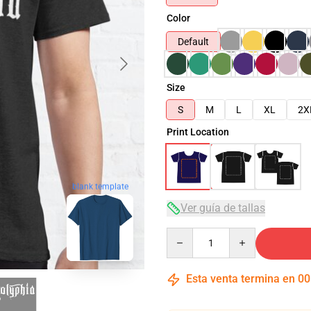
Color
Default
Size
S
M
L
XL
2X
Print Location
blank template
Ver guía de tallas
Quantity
Esta venta termina en
00