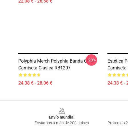
22,08 € - 26,68 €
-20%
Polyphia Merch Polyphia Banda Chibi
Estética P
Camiseta Clásica RB1207
Camiseta
24,38 € - 28,06 €
24,38 € - 
Footer
Envío mundial
Enviamos a más de 200 países
Protegido 2