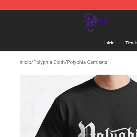
Polyphia Shop - Official Polyphia Merchandise Store
Inicio
Tiend
Inicio
/
Polyphia Cloth
/
Polyphia Camiseta