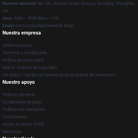
Nuestro almacén
: No. 33, Jianyun Road, Zhoupu, Baoding, Shanghai,
CN
Hora
: 9AM – 5PM (Mon – Fri)
Email
: contact@polyphiamerch.shop
Nuestra empresa
Sobre nosotros
Términos y condiciones
Política de privacidad
DMCA - Política de Copyright
CA SB657: Ley de transparencia en la cadena de suministro
Nuestro apoyo
Políticas de envío
Condiciones de pago
Políticas de reembolso
Contáctenos
Ayuda al cliente (FAQ)
Mayorista