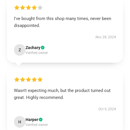
I've bought from this shop many times, never been
disappointed.
Nov 28, 2024
Zachary
Z
Verified owner
Wasn't expecting much, but the product turned out
great. Highly recommend.
Oct 9, 2024
Harper
H
Verified owner