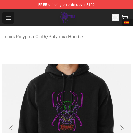
FREE
shipping on orders over $100
Polyphia Shop - Official Polyphia Merchandise Store
Open menu
Inicio
/
Polyphia Cloth
/
Polyphia Hoodie