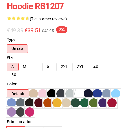
Hoodie RB1207
(7 customer reviews)
€49.39
€39.51
-20%
$42.95
Type
Unisex
Size
S
M
L
XL
2XL
3XL
4XL
5XL
Color
Default
Print Location