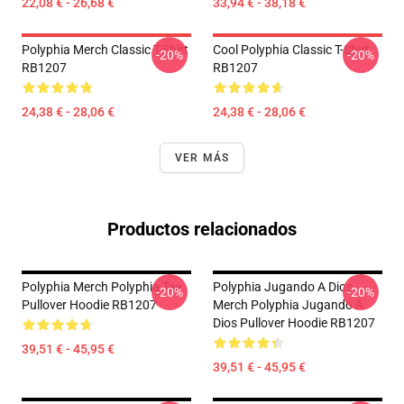
22,08 € - 26,68 €
33,94 € - 38,18 €
Polyphia Merch Classic T-Shirt
Cool Polyphia Classic T-Shirt
-20%
-20%
RB1207
RB1207
24,38 € - 28,06 €
24,38 € - 28,06 €
VER MÁS
Productos relacionados
Polyphia Merch Polyphia Tee
Polyphia Jugando A Dios
-20%
-20%
Pullover Hoodie RB1207
Merch Polyphia Jugando A
Dios Pullover Hoodie RB1207
39,51 € - 45,95 €
39,51 € - 45,95 €