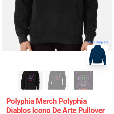
blank template
Polyphia Merch Polyphia
Diablos Icono De Arte Pullover