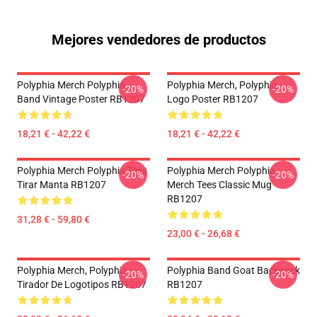
Mejores vendedores de productos
Polyphia Merch Polyphia
Polyphia Merch, Polyphia
-20%
-20%
Band Vintage Poster RB1207
Logo Poster RB1207
18,21 € - 42,22 €
18,21 € - 42,22 €
Polyphia Merch Polyphia Tees
Polyphia Merch Polyphia
-20%
-20%
Tirar Manta RB1207
Merch Tees Classic Mug
RB1207
31,28 € - 59,80 €
23,00 € - 26,68 €
Polyphia Merch, Polyphia
Polyphia Band Goat Backpack
-20%
-20%
Tirador De Logotipos RB1207
RB1207