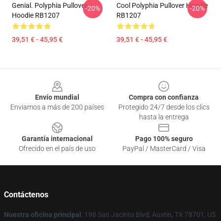
Genial. Polyphia Pullover
Cool Polyphia Pullover Hoodie
-20%
-20%
Hoodie RB1207
RB1207
39,51 € - 45,95 €
39,51 € - 45,95 €
Footer
Envío mundial
Compra con confianza
Enviamos a más de 200 países
Protegido 24/7 desde los clics
hasta la entrega
Garantía internacional
Pago 100% seguro
Ofrecido en el país de uso
PayPal / MasterCard / Visa
Contáctenos
Nuestra oficina principal
: 198 San Jacinto Blvd, Austin, TX 78701, US