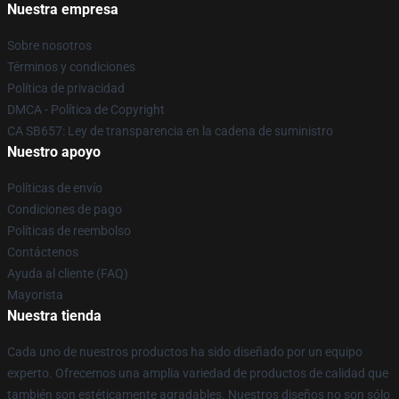
Nuestra empresa
Sobre nosotros
Términos y condiciones
Política de privacidad
DMCA - Política de Copyright
CA SB657: Ley de transparencia en la cadena de suministro
Nuestro apoyo
Políticas de envío
Condiciones de pago
Políticas de reembolso
Contáctenos
Ayuda al cliente (FAQ)
Mayorista
Nuestra tienda
Cada uno de nuestros productos ha sido diseñado por un equipo
experto. Ofrecemos una amplia variedad de productos de calidad que
también son estéticamente agradables. Nuestros diseños no son sólo