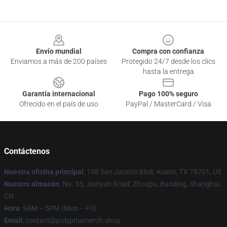
Footer
Envío mundial
Compra con confianza
Enviamos a más de 200 países
Protegido 24/7 desde los clics
hasta la entrega
Garantía internacional
Pago 100% seguro
Ofrecido en el país de uso
PayPal / MasterCard / Visa
Contáctenos
Nuestra oficina principal
: 198 San Jacinto Blvd, Austin, TX 78701, US
Nuestro almacén
: No. 33, Jianyun Road, Zhoupu, Baoding, Shanghai,
CN
Hora
: 9AM – 5PM (Mon – Fri)
Email
: contact@polyphiamerch.shop