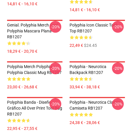
14,81 € - 16,10 €
14,81 € - 16,10 €
Genial. Polyphia Merch Cool
Polyphia Icon Classic Tank
-20%
-20%
Polyphia Mascara Plana
Top RB1207
RB1207
22,49 €
$24.45
18,29 € - 20,70 €
Polyphia Merch Polyphia
Polyphia - Neurotica
-20%
-20%
Polyphia Classic Mug RB1207
Backpack RB1207
23,00 € - 26,68 €
33,94 € - 38,18 €
Polyphia Banda - Diseño
Polyphia - Neurotica Classic
-20%
-20%
Gráfico All Over Print Tote Bag
Camiseta RB1207
RB1207
24,38 € - 28,06 €
22,95 € - 27,55 €