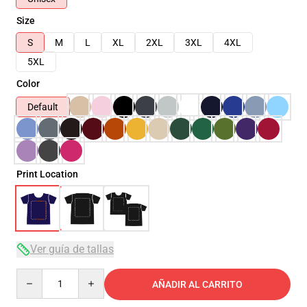
Size
S
M
L
XL
2XL
3XL
4XL
5XL
Color
Default
Print Location
Ver guía de tallas
Quantity
AÑADIR AL CARRITO