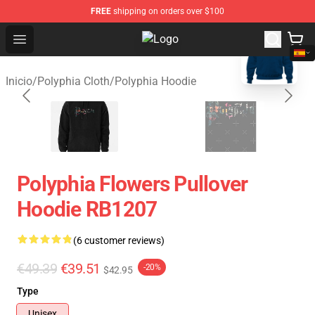
FREE
shipping on orders over $100
blank template
Open menu
Polyphia Shop - Official Polyphia 
Inicio
/
Polyphia Cloth
/
Polyphia Hoodie
Polyphia Flowers Pullover
Hoodie RB1207
(6 customer reviews)
€49.39
€39.51
-20%
$42.95
Type
Unisex