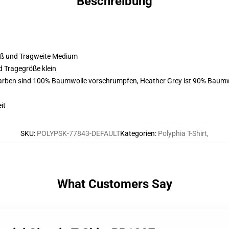
Beschreibung
roß und Tragweite Medium
d Tragegröße klein
Farben sind 100% Baumwolle vorschrumpfen, Heather Grey ist 90% Baumw
it
SKU
:
POLYPSK-77843-DEFAULT
Kategorien
:
Polyphia T-Shirt
,
What Customers Say