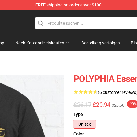
FREE
shipping on orders over $100
op
Nach Kategorie einkaufen
Bestellung verfolgen
Bl
POLYPHIA Essent
(6 customer reviews
£26.17
£20.94
-20%
$26.50
Type
Unisex
Color