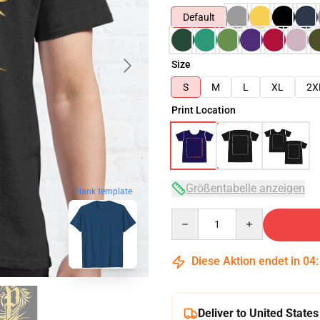
Default
Size
S
M
L
XL
2X
Print Location
Größentabelle anzeigen
blank template
Quantity
Diese Aktion endet in
04
Deliver to United States