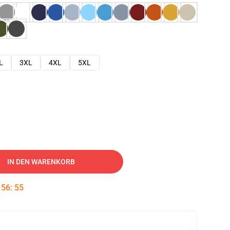
L
3XL
4XL
5XL
IN DEN WARENKORB
:
56
:
54