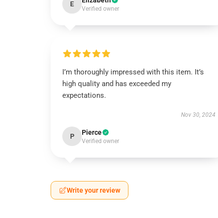
Elizabeth
E
Verified owner
I’m thoroughly impressed with this item. It’s
high quality and has exceeded my
expectations.
Nov 30, 2024
Pierce
P
Verified owner
Write your review