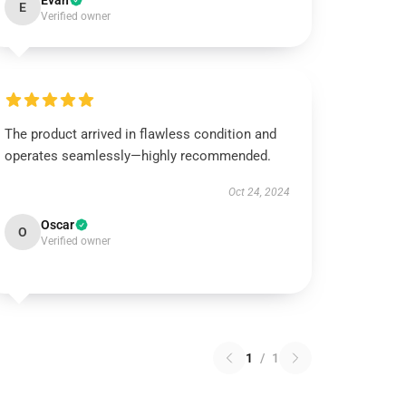
Evan
E
Verified owner
The product arrived in flawless condition and
operates seamlessly—highly recommended.
Oct 24, 2024
Oscar
O
Verified owner
1
/
1