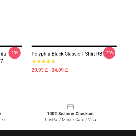
-20%
-20%
hia
Polyphia Black Classic T-Shirt RB1207
07
20,93 £ - 24,09 £
e
100% Sicherer Checkout
ten
PayPal / MasterCard / Visa