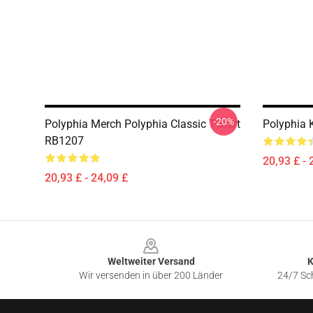
-20%
Polyphia Merch Polyphia Classic T-Shirt
Polyphia 
RB1207
20,93 £ - 
20,93 £ - 24,09 £
Footer
Weltweiter Versand
K
Wir versenden in über 200 Länder
24/7 Sch