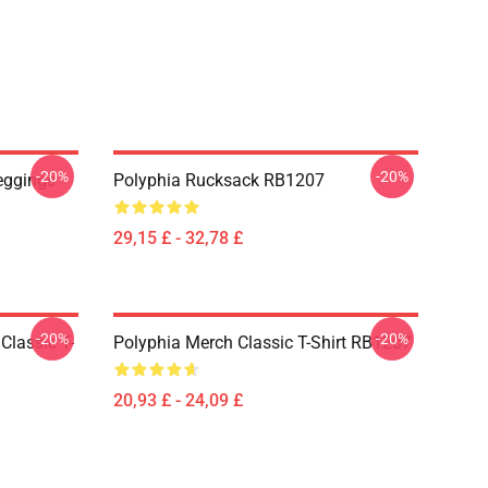
-20%
-20%
eggings
Polyphia Rucksack RB1207
29,15 £ - 32,78 £
-20%
-20%
Classic T-
Polyphia Merch Classic T-Shirt RB1207
20,93 £ - 24,09 £