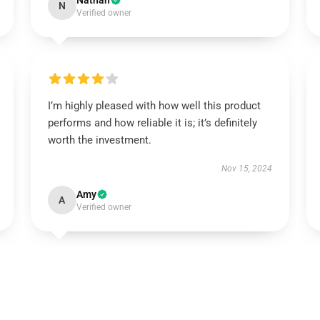
Nathan
N
Verified owner
I’m highly pleased with how well this product
performs and how reliable it is; it’s definitely
worth the investment.
Nov 15, 2024
Amy
A
Verified owner