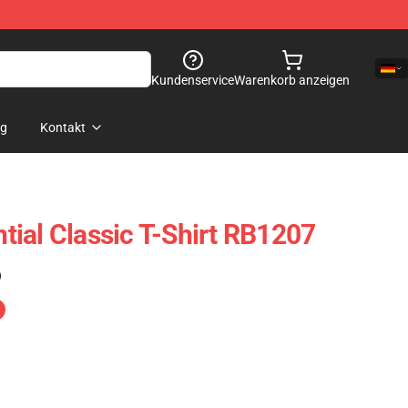
Kundenservice
Warenkorb anzeigen
og
Kontakt
ial Classic T-Shirt RB1207
)