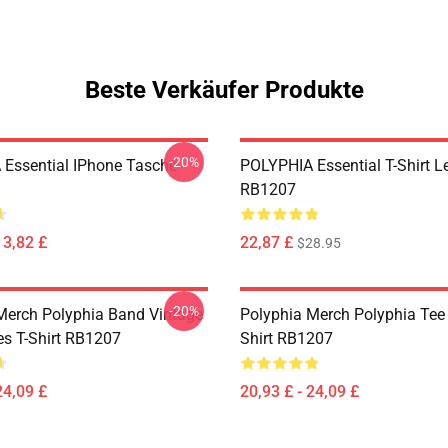
Beste Verkäufer Produkte
-20%
Essential IPhone Tasche
POLYPHIA Essential T-Shirt L
RB1207
13,82 £
22,87 £
$28.95
-20%
Merch Polyphia Band Vintage
Polyphia Merch Polyphia Tee 
es T-Shirt RB1207
Shirt RB1207
24,09 £
20,93 £ - 24,09 £