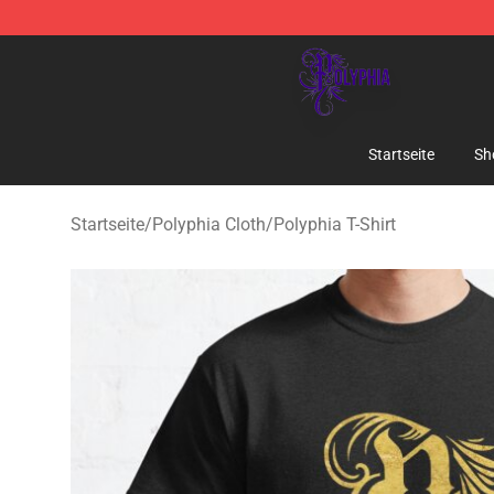
Polyphia Shop - Official Polyphia Merchandise Store
Startseite
Sh
Startseite
/
Polyphia Cloth
/
Polyphia T-Shirt