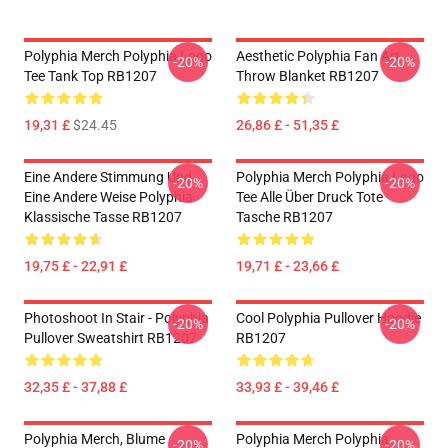
Polyphia Merch Polyphia Logo
Aesthetic Polyphia Fan Art
-20%
-20%
Tee Tank Top RB1207
Throw Blanket RB1207
19,31 £
$24.45
26,86 £ - 51,35 £
Eine Andere Stimmung Und
Polyphia Merch Polyphia Logo
-20%
-20%
Eine Andere Weise Polyphia
Tee Alle Über Druck Tote
Klassische Tasse RB1207
Tasche RB1207
19,75 £ - 22,91 £
19,71 £ - 23,66 £
Photoshoot In Stair - Polyphia
Cool Polyphia Pullover Hoodie
-20%
-20%
Pullover Sweatshirt RB1207
RB1207
32,35 £ - 37,88 £
33,93 £ - 39,46 £
Polyphia Merch, Blume
Polyphia Merch Polyphia
-20%
-20%