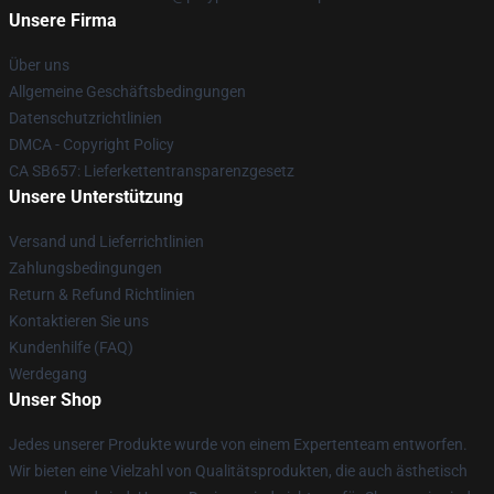
Unsere Firma
Über uns
Allgemeine Geschäftsbedingungen
Datenschutzrichtlinien
DMCA - Copyright Policy
CA SB657: Lieferkettentransparenzgesetz
Unsere Unterstützung
Versand und Lieferrichtlinien
Zahlungsbedingungen
Return & Refund Richtlinien
Kontaktieren Sie uns
Kundenhilfe (FAQ)
Werdegang
Unser Shop
Jedes unserer Produkte wurde von einem Expertenteam entworfen.
Wir bieten eine Vielzahl von Qualitätsprodukten, die auch ästhetisch