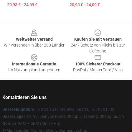
20,93 £ - 24,09 £
20,93 £ - 24,09 £
Footer
Weltweiter Versand
Kaufen Sie mit Vertrauen
Wir versenden in über 200 Länder
24/7 Schutz von Klicks bis zur
Lieferung
Internationale Garantie
100% Sicherer Checkout
Im Nutzungsland angeboten
PayPal / MasterCard / Visa
Kontaktieren Sie uns
Unser Hauptbüro
: 198 San Jacinto Blvd, Austin, TX 78701, US
Unser Lager
: Nr. 33, Jianyun Road, Zhoupu, Baoding, Shanghai, CN
Geruch
: 9AM – 5PM (Mon – Fri)
E-Mail senden
: Kontakt@polyphiamerch.shop