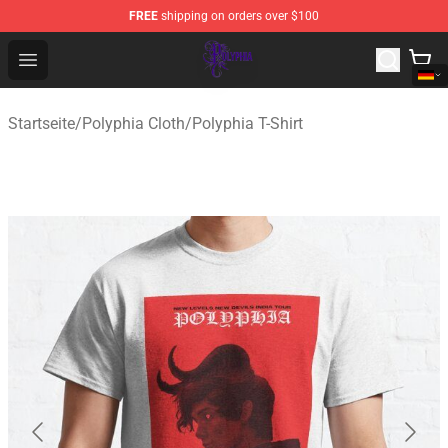
FREE
shipping on orders over $100
Polyphia Shop - Official Polyphia Merchandise Store
Open menu
Startseite
/
Polyphia Cloth
/
Polyphia T-Shirt