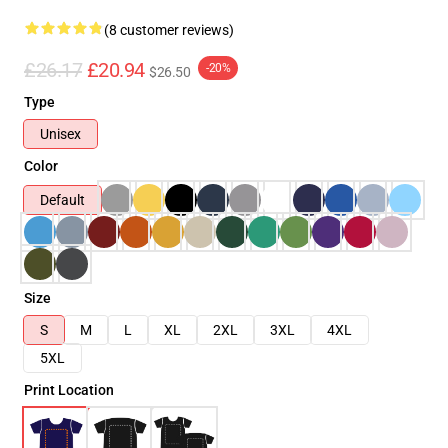
(8 customer reviews)
£26.17
£20.94
-20%
$26.50
Type
Unisex
Color
Default
Size
S
M
L
XL
2XL
3XL
4XL
5XL
Print Location