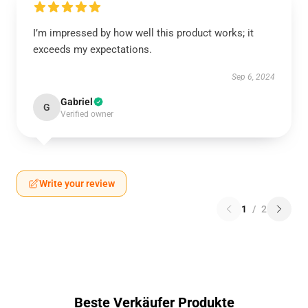
I’m impressed by how well this product works; it
exceeds my expectations.
Sep 6, 2024
Gabriel
G
Verified owner
Write your review
1
/
2
Beste Verkäufer Produkte