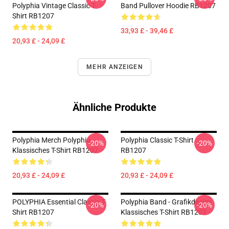
Polyphia Vintage Classic T-
Band Pullover Hoodie RB1207
Shirt RB1207
33,93 £ - 39,46 £
20,93 £ - 24,09 £
MEHR ANZEIGEN
Ähnliche Produkte
Polyphia Merch Polyphia
Polyphia Classic T-Shirt
-20%
-20%
Klassisches T-Shirt RB1207
RB1207
20,93 £ - 24,09 £
20,93 £ - 24,09 £
POLYPHIA Essential Classic T-
Polyphia Band - Grafikdesign
-20%
-20%
Shirt RB1207
Klassisches T-Shirt RB1207